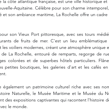
 la côte atlantique française, est une ville historique et 
ouvelle-Aquitaine. Célèbre pour son charme intemporel,
é et son ambiance maritime, La Rochelle offre un cadre d
pour son Vieux Port pittoresque, avec ses tours médiév
urants de fruits de mer. C'est un lieu emblématique 
nt les voiliers modernes, créant une atmosphère unique e
e de La Rochelle, entouré de remparts, regorge de ruel
s colorées et de superbes hôtels particuliers. Flâner
es petites boutiques, les galeries d'art et les cafés en
ent.
 également un patrimoine culturel riche avec ses no
stoire Naturelle, le Musée Maritime et le Musée du 
ent des expositions captivantes qui racontent l'histoire de 
 avec le monde. 