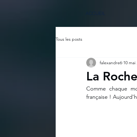
ACCUEIL
Tous les posts
falexandre6
10 mai
La Roche
Comme chaque mois,
française ! Aujourd'h