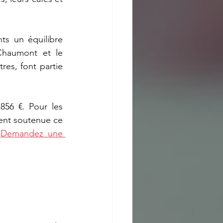
s un équilibre 
Chaumont et le 
es, font partie 
56 €. Pour les 
ent soutenue ce 
 
Demandez une 