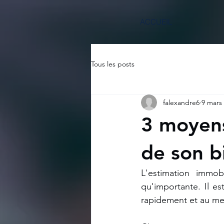
ACCUEIL
Tous les posts
falexandre6
9 mars
3 moyens
de son b
L'estimation immo
qu'importante. Il e
rapidement et au meil